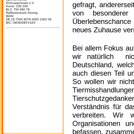
gefragt, anderersei
Schnuppernase e.V.
Konto: 236 209
BLZ: 750 690 78
von besonderer 
Raiffeisenbank Sinzing
IBAN:
Überlebenschance h
DE 19 7506 9078 0000 2362 09
BIC: GENODEF1SZV
neues Zuhause verm
Bei allem Fokus au
wir natürlich ni
Deutschland, welc
auch diesen Teil u
So wollen wir nich
Tiermisshandlung
Tierschutzgedan
Verständnis für d
verbreiten. Wir w
Organisationen un
befassen, zusamme