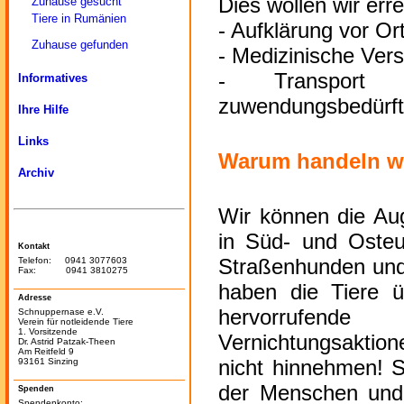
Dies wollen wir err
Zuhause gesucht
Tiere in Rumänien
- Aufklärung vor Or
Zuhause gefunden
- Medizinische Ver
- Transport 
Informatives
zuwendungsbedürft
Ihre Hilfe
Links
Warum handeln wi
Archiv
Wir können die Aug
in Süd- und Oste
Kontakt
Straßenhunden und 
Telefon: 0941 3077603
Fax: 0941 3810275
haben die Tiere ü
Adresse
hervorrufende
Schnuppernase e.V.
Verein für notleidende Tiere
1. Vorsitzende
Vernichtungsaktion
Dr. Astrid Patzak-Theen
Am Reitfeld 9
nicht hinnehmen! S
93161 Sinzing
der Menschen und 
Spenden
Spendenkonto: